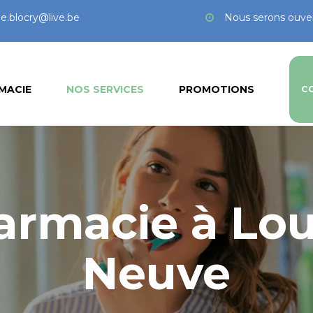
e.blocry@live.be
Nous serons ouver
MACIE
NOS SERVICES
PROMOTIONS
C
rmacie à Lou
Neuve